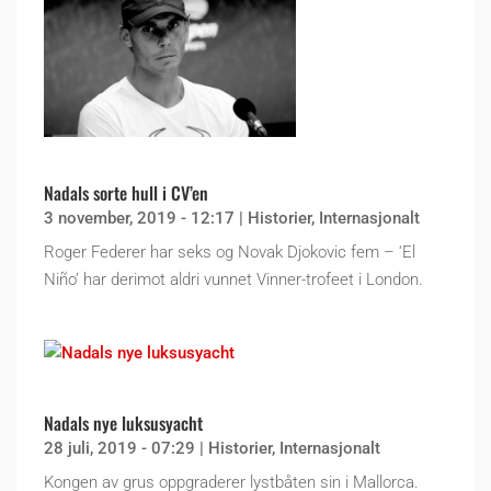
Nadals sorte hull i CV’en
3 november, 2019 - 12:17
|
Historier
,
Internasjonalt
Roger Federer har seks og Novak Djokovic fem – ‘El
Niño’ har derimot aldri vunnet Vinner-trofeet i London.
Nadals nye luksusyacht
28 juli, 2019 - 07:29
|
Historier
,
Internasjonalt
Kongen av grus oppgraderer lystbåten sin i Mallorca.