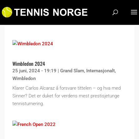
Wimbledon 2024
25 juni, 2024 - 19:19
|
Grand Slam
,
Internasjonalt
,
Wimbledon
Klarer Carlos Alcaraz å forsvare tittelen – og hva med
Sinner? Det er duket for verdens mest prestisjetunge
tennisturnering.