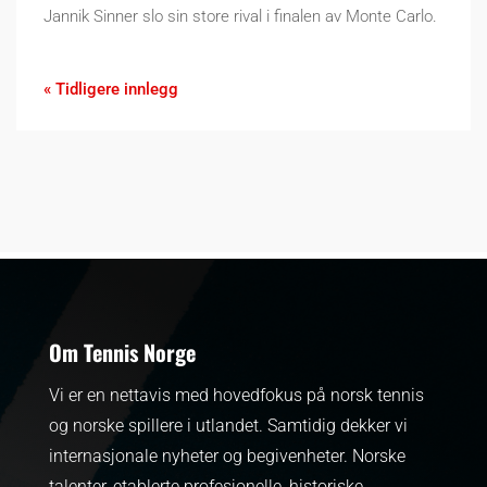
Jannik Sinner slo sin store rival i finalen av Monte Carlo.
« Tidligere innlegg
Om Tennis Norge
Vi er en nettavis med hovedfokus på norsk tennis
og norske spillere i utlandet. Samtidig dekker vi
internasjonale nyheter og begivenheter.
Norske
talenter, etablerte profesjonelle, historiske