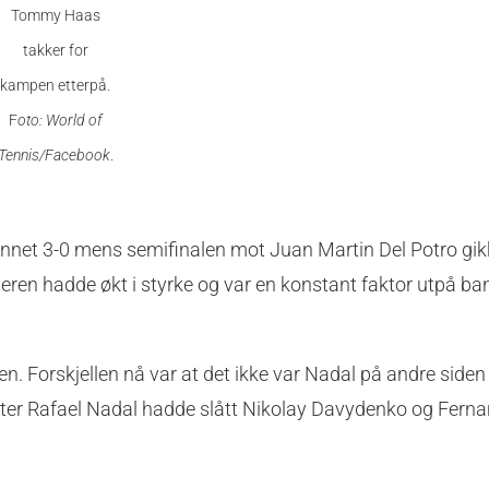
Tommy Haas
takker for
kampen etterpå.
F
oto: World of
Tennis/Facebook
.
nnet 3-0 mens semifinalen mot Juan Martin Del Potro gikk 
eren hadde økt i styrke og var en konstant faktor utpå ba
en. Forskjellen nå var at det ikke var Nadal på andre siden 
ter Rafael Nadal hadde slått Nikolay Davydenko og Fern