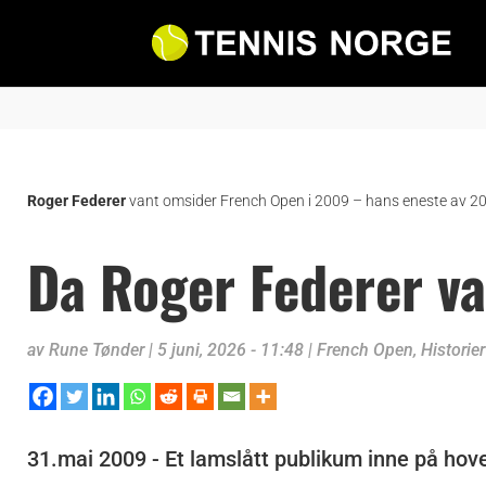
Roger Federer
vant omsider French Open i 2009 – hans eneste av 20 
Da Roger Federer v
av
Rune Tønder
|
5 juni, 2026 - 11:48
|
French Open
,
Historier
31.mai 2009 - Et lamslått publikum inne på hov