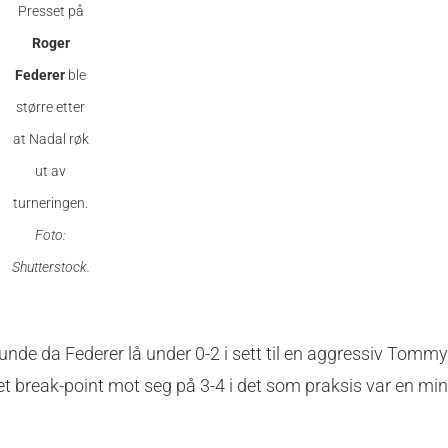
Presset på
Roger
Federer
ble
større etter
at Nadal røk
ut av
turneringen.
Foto:
Shutterstock.
 runde da Federer lå under 0-2 i sett til en aggressiv Tomm
kk et break-point mot seg på 3-4 i det som praksis var en min