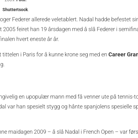
Shuttertsock
.
oger Federer allerede veletablert. Nadal hadde befestet si
ret 2005 feiret han 19 årsdagen med å slå Federer i semifin
inalen hvert eneste år år.
 tittelen i Paris for å kunne krone seg med en
Career Gra
ng.
ngivelig en upopulær mann med få venner ute på tennis-t
al var han spesielt stygg og hånte spanjolens spesielle spi
enne maidagen 2009 – å slå Nadal i French Open – var før