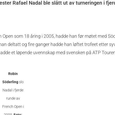
ster Rafael Nadal ble slått ut av turneringen i fje
ch Open som 18 åring i 2005, hadde han før møtet med Söd
an deltatt og fire ganger hadde han løftet trofeet etter s
 hadde et løpende uvennskap med svensken på ATP Touren
Robin
Söderling
slo
Nadal i fjerde
runde av
French Open i
2009.
Foto: