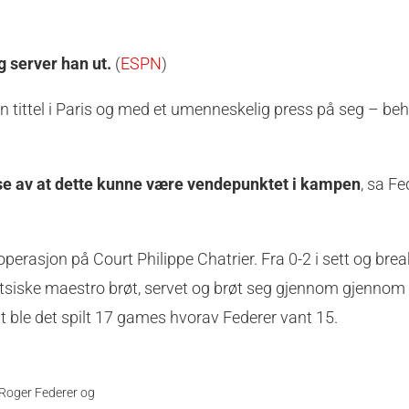
 server han ut.
(
ESPN
)
en tittel i Paris og med et umenneskelig press på seg – be
else av at dette kunne være vendepunktet i kampen
, sa Fe
operasjon på Court Philippe Chatrier. Fra 0-2 i sett og brea
sveitsiske maestro brøt, servet og brøt seg gjennom gjennom
tt ble det spilt 17 games hvorav Federer vant 15.
Roger Federer og