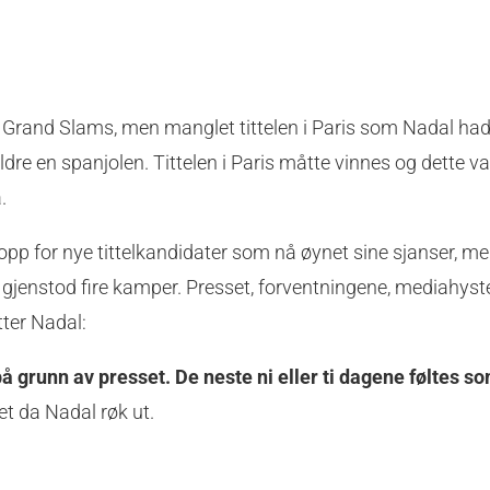
3 Grand Slams, men manglet tittelen i Paris som Nadal ha
ldre en spanjolen. Tittelen i Paris måtte vinnes og dette va
.
 opp for nye tittelkandidater som nå øynet sine sjanser, m
dig gjenstod fire kamper. Presset, forventningene, mediahyst
tter Nadal:
på grunn av presset. De neste ni eller ti dagene føltes s
et da Nadal røk ut.