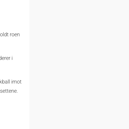
holdt roen
derer i
kball imot
 settene.