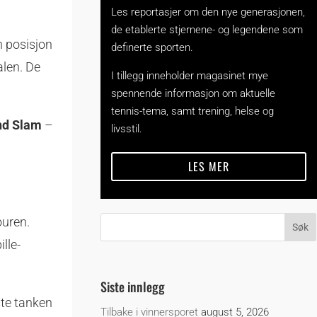
Les reportasjer om den nye generasjonen,
de etablerte stjernene- og legendene som
n posisjon
definerte sporten.
alen. De
I tillegg inneholder magasinet mye
spennende informasjon om aktuelle
tennis-tema, samt trening, helse og
nd Slam
–
livsstil.
LES MER
ouren.
lle-
Siste innlegg
ste tanken
Tilbake i vinnersporet
august 5, 2026