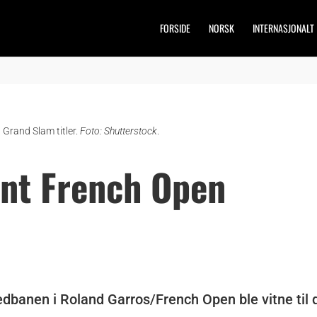
FORSIDE
NORSK
INTERNASJONALT
Grand Slam titler.
Foto: Shutterstock
.
ant French Open
edbanen i Roland Garros/French Open ble vitne til 