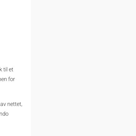
til et
nen for
av nettet,
ando