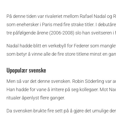
På denne tiden var rivaleriet mellom Rafael Nadal og R
som enehersker i Paris med fire strake titler. I debutå
tre påfølgende årene (2006-2008) slo han sveitseren i f
Nadal hadde blitt en verkebyll for Federer som manglet
som betyr å vinne alle de fire store titlene minst en ga
Upopulær svenske
Men så var det denne svensken. Robin Söderling var a
Han hadde for vane å irritere på seg kollegaer. Mot Nad
ritualer åpenlyst flere ganger.
Da svensken brukte fire sett på å gjøre det umulige d