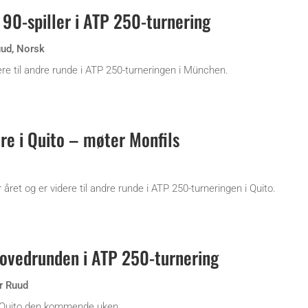
 90-spiller i ATP 250-turnering
uud
,
Norsk
re til andre runde i ATP 250-turneringen i München.
re i Quito – møter Monfils
året og er videre til andre runde i ATP 250-turneringen i Quito.
hovedrunden i ATP 250-turnering
r Ruud
i Quito den kommende uken.