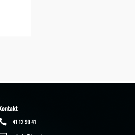
Kontakt

41 12 99 41