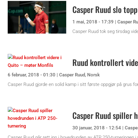
Casper Ruud slo topp
1 mai, 2018 - 17:39
|
Casper R
Casper Ruud tok seg tirsdag vide
Ruud kontrollert vide
6 februar, 2018 - 01:30
|
Casper Ruud
,
Norsk
Casper Ruud gjorde en solid kamp i sitt første oppgjør på grus for 
Casper Ruud spiller 
30 januar, 2018 - 12:54
|
Caspe
Casper Ruud går rett inn i hovedrunden av ATP 250-turneringen 