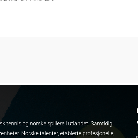
k tennis og norske spillere i utlandet. Samtidig
venheter.
Norske talenter, etablerte profesjonelle,