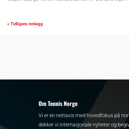
« Tidligere innlegg
Om Tennis Norge
Vi er en nettavis med hovedfokus på nors
dekker vi internasjonale nyheter og begi