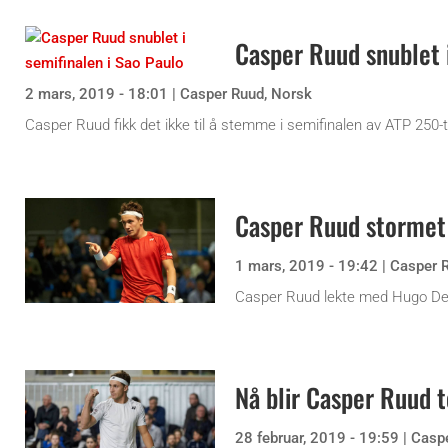
Casper Ruud snublet i
2 mars, 2019 - 18:01
|
Casper Ruud
,
Norsk
Casper Ruud fikk det ikke til å stemme i semifinalen av ATP 250-t
Casper Ruud stormet 
1 mars, 2019 - 19:42
|
Casper 
Casper Ruud lekte med Hugo Delli
Nå blir Casper Ruud 
28 februar, 2019 - 19:59
|
Casp