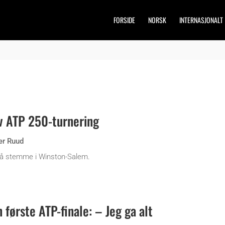
FORSIDE
NORSK
INTERNASJONALT
v ATP 250-turnering
er Ruud
il å stemme i Winston-Salem.
 første ATP-finale: – Jeg ga alt