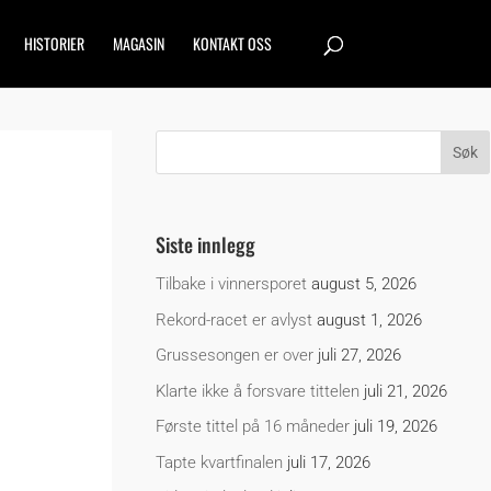
HISTORIER
MAGASIN
KONTAKT OSS
Siste innlegg
Tilbake i vinnersporet
august 5, 2026
Rekord-racet er avlyst
august 1, 2026
Grussesongen er over
juli 27, 2026
Klarte ikke å forsvare tittelen
juli 21, 2026
Første tittel på 16 måneder
juli 19, 2026
Tapte kvartfinalen
juli 17, 2026