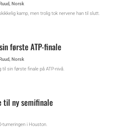
Ruud
,
Norsk
ikkelig kamp, men trolig tok nervene han til slutt.
sin første ATP-finale
Ruud
,
Norsk
il sin første finale på ATP-nivå.
til ny semifinale
-turneringen i Houston.