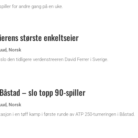
iller for andre gang på en uke.
ierens største enkeltseier
uud
,
Norsk
lo den tidligere verdenstreeren David Ferrer i Sverige.
Båstad – slo topp 90-spiller
uud
,
Norsk
sjon i en tøff kamp i første runde av ATP 250-turneringen i Båstad.