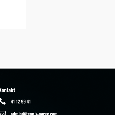
Kontakt

41 12 99 41

admin@tennis-norge.com