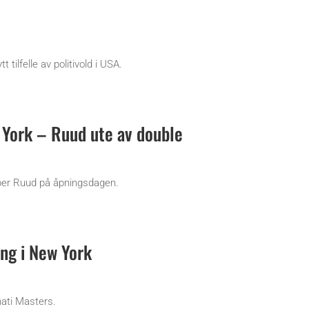
tilfelle av politivold i USA.
w York – Ruud ute av double
sper Ruud på åpningsdagen.
ng i New York
ati Masters.