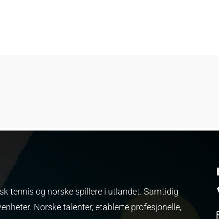
k tennis og norske spillere i utlandet. Samtidig
venheter.
Norske talenter, etablerte profesjonelle,