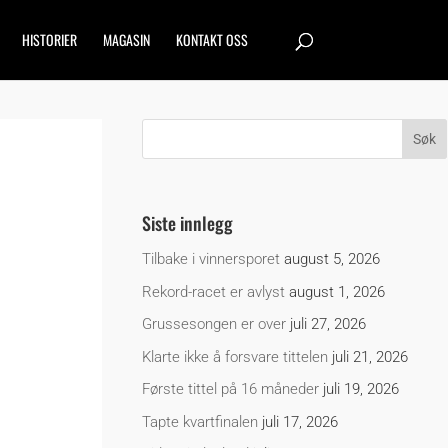
HISTORIER
MAGASIN
KONTAKT OSS
Siste innlegg
Tilbake i vinnersporet
august 5, 2026
Rekord-racet er avlyst
august 1, 2026
Grussesongen er over
juli 27, 2026
Klarte ikke å forsvare tittelen
juli 21, 2026
Første tittel på 16 måneder
juli 19, 2026
Tapte kvartfinalen
juli 17, 2026