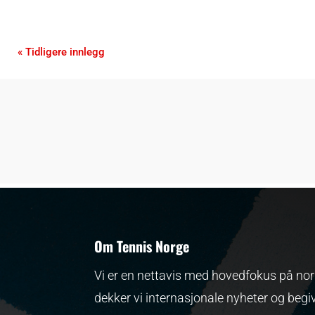
« Tidligere innlegg
Om Tennis Norge
Vi er en nettavis med hovedfokus på nors
dekker vi internasjonale nyheter og begi