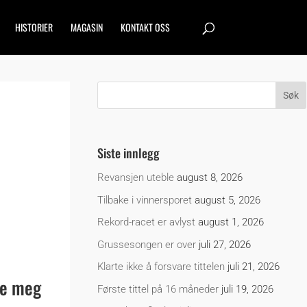
HISTORIER
MAGASIN
KONTAKT OSS
Siste innlegg
Revansjen uteble
august 8, 2026
Tilbake i vinnersporet
august 5, 2026
Rekord-racet er avlyst
august 1, 2026
Grussesongen er over
juli 27, 2026
Klarte ikke å forsvare tittelen
juli 21, 2026
pe meg
Første tittel på 16 måneder
juli 19, 2026