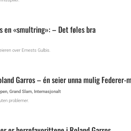
nisspiller.
s en «smultring»: – Det føles bra
ieren over Ernests Gulbis.
oland Garros – én seier unna mulig Federer-
Open
,
Grand Slam
,
Internasjonalt
uten problemer.
 er herrefavorittene i Roland Garros