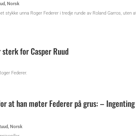
uud
,
Norsk
t stykke unna Roger Federer i tredje runde av Roland Garros, uten at
r sterk for Casper Ruud
Roger Federer.
or at han møter Federer på grus: – Ingenting
Ruud
,
Norsk