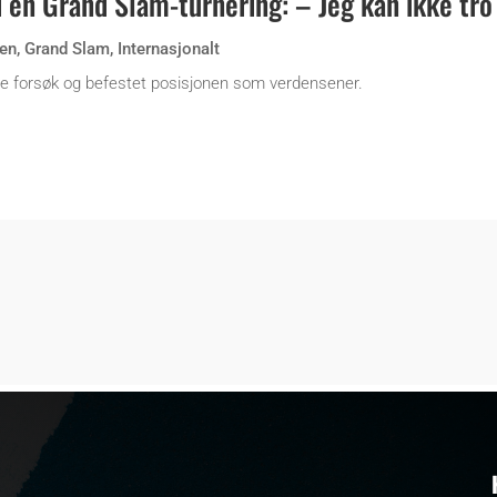
i en Grand Slam-turnering: – Jeg kan ikke tro
en
,
Grand Slam
,
Internasjonalt
erde forsøk og befestet posisjonen som verdensener.