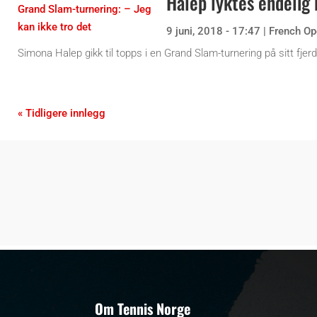
Halep lyktes endelig 
9 juni, 2018 - 17:47
|
French Op
Simona Halep gikk til topps i en Grand Slam-turnering på sitt fj
« Tidligere innlegg
Om Tennis Norge