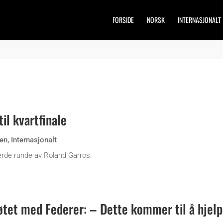
FORSIDE
NORSK
INTERNASJONALT
il kvartfinale
en
,
Internasjonalt
jerde runde av Roland Garros.
tet med Federer: – Dette kommer til å hjel