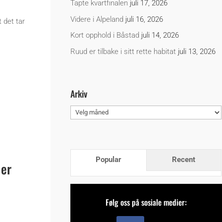
Tapte kvartfinalen
juli 17, 2026
Videre i Alpeland
juli 16, 2026
 det tar
Kort opphold i Båstad
juli 14, 2026
Ruud er tilbake i sitt rette habitat
juli 13, 2026
Arkiv
Arkiv
Popular
Recent
 er
Følg oss på sosiale medier: