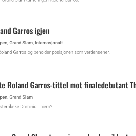
v Grand Slam-turneringen Roland Garros.
land Garros igjen
Open
,
Grand Slam
,
Internasjonalt
i Roland Garros og beholder posisjonen som verdensener.
vte Roland Garros-tittel mot finaledebutant T
Open
,
Grand Slam
 østerrikske Dominic Thiem?