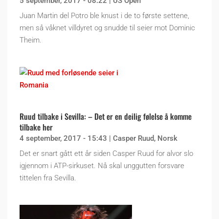
5 september, 2017 - 08:22
|
US Open
Juan Martin del Potro ble knust i de to første settene,
men så våknet villdyret og snudde til seier mot Dominic
Theim.
Ruud tilbake i Sevilla: – Det er en deilig følelse å komme
tilbake her
4 september, 2017 - 15:43
|
Casper Ruud
,
Norsk
Det er snart gått ett år siden Casper Ruud for alvor slo
igjennom i ATP-sirkuset. Nå skal unggutten forsvare
tittelen fra Sevilla.