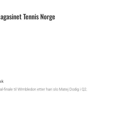
gasinet Tennis Norge
sk
al-finale til WImbledon etter han slo Matej Dodig i Q2.