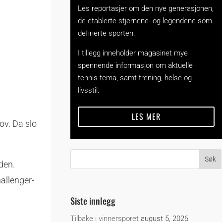
Les reportasjer om den nye generasjonen,
de etablerte stjernene- og legendene som
definerte sporten.
I tillegg inneholder magasinet mye
spennende informasjon om aktuelle
tennis-tema, samt trening, helse og
livsstil.
LES MER
ov. Da slo
den.
allenger-
Siste innlegg
Tilbake i vinnersporet
august 5, 2026