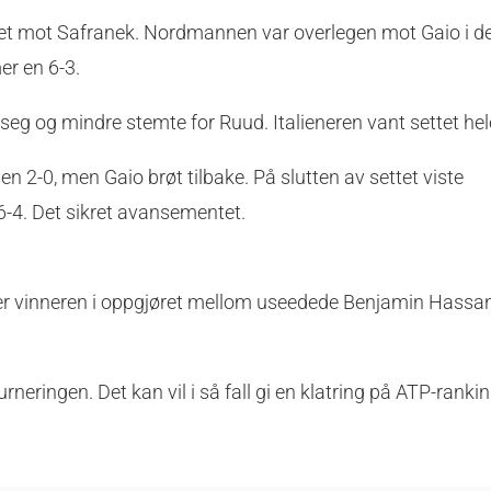
et mot Safranek. Nordmannen var overlegen mot Gaio i de
mer en 6-3.
 seg og mindre stemte for Ruud. Italieneren vant settet hel
sen 2-0, men Gaio brøt tilbake. På slutten av settet viste
6-4. Det sikret avansementet.
nter vinneren i oppgjøret mellom useedede Benjamin Hassa
ringen. Det kan vil i så fall gi en klatring på ATP-rankin