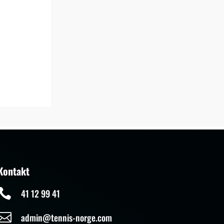
Kontakt

41 12 99 41

admin@tennis-norge.com