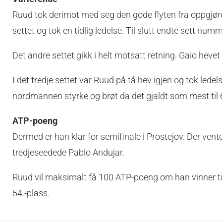
Ruud tok derimot med seg den gode flyten fra oppgjør
settet og tok en tidlig ledelse. Til slutt endte sett num
Det andre settet gikk i helt motsatt retning. Gaio hevet
I det tredje settet var Ruud på tå hev igjen og tok ledel
nordmannen styrke og brøt da det gjaldt som mest til 
ATP-poeng
Dermed er han klar for semifinale i Prostejov. Der ve
tredjeseedede Pablo Andujar.
Ruud vil maksimalt få 100 ATP-poeng om han vinner turne
54.-plass.