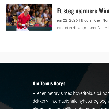
Et steg nærmere Wi
jun 22, 2026
|
Nicolai Kjær
,
Nor
Nicolai Budkov Kjær vant første k
Om Tennis Norge
Vi er en nettavis med hovedfokus på nors
dekker vi internasjonale nyheter og begi
historiske tilbakeblikk, nyheter og kamp