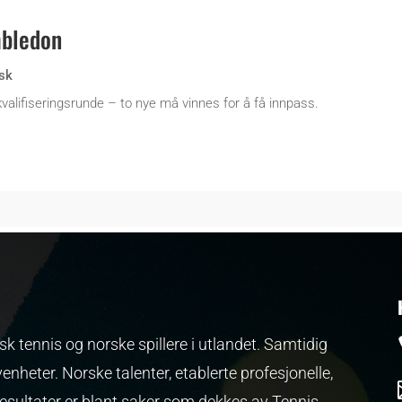
mbledon
sk
valifiseringsrunde – to nye må vinnes for å få innpass.
k tennis og norske spillere i utlandet. Samtidig
venheter.
Norske talenter, etablerte profesjonelle,
resultater er blant saker som dekkes av Tennis