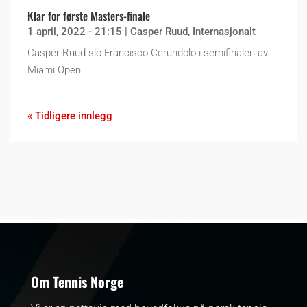
Klar for første Masters-finale
1 april, 2022 - 21:15
|
Casper Ruud
,
Internasjonalt
Casper Ruud slo Francisco Cerundolo i semifinalen av
Miami Open.
« Tidligere innlegg
Om Tennis Norge