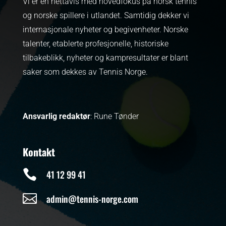
Vi er en nettavis med hovedfokus på norsk tennis
og norske spillere i utlandet. Samtidig dekker vi
internasjonale nyheter og begivenheter.
Norske
talenter, etablerte profesjonelle, historiske
tilbakeblikk, nyheter og kampresultater er blant
saker som dekkes av Tennis Norge.
Ansvarlig redaktør
: Rune Tønder
Kontakt

41 12 99 41

admin@tennis-norge.com