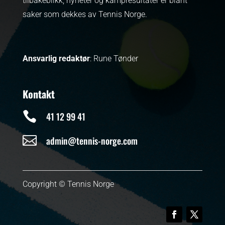
tilbakeblikk, nyheter og kampresultater er blant
saker som dekkes av Tennis Norge.
Ansvarlig redaktør
: Rune Tønder
Kontakt

41 12 99 41

admin@tennis-norge.com
Copyright © Tennis Norge