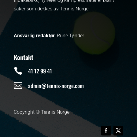
tilbakeblikk, nyheter og kampresultater er blant
saker som dekkes av Tennis Norge.
Ansvarlig redaktør
: Rune Tønder
Kontakt

41 12 99 41

admin@tennis-norge.com
Copyright © Tennis Norge