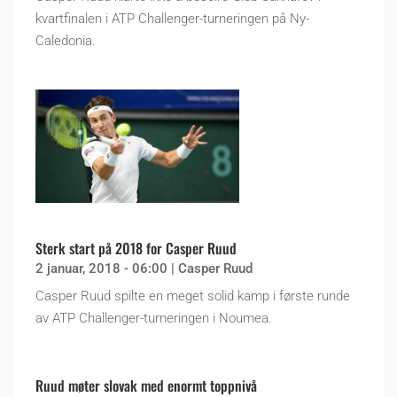
kvartfinalen i ATP Challenger-turneringen på Ny-
Caledonia.
Sterk start på 2018 for Casper Ruud
2 januar, 2018 - 06:00
|
Casper Ruud
Casper Ruud spilte en meget solid kamp i første runde
av ATP Challenger-turneringen i Noumea.
Ruud møter slovak med enormt toppnivå