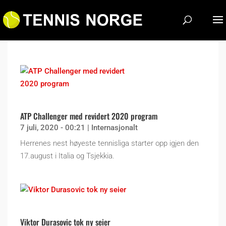
ATP Challenger med revidert 2020 program
7 juli, 2020 - 00:21
|
Internasjonalt
Herrenes nest høyeste tennisliga starter opp igjen den
17.august i Italia og Tsjekkia.
Viktor Durasovic tok ny seier