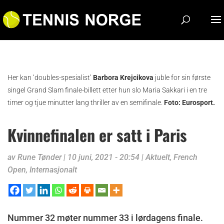
Her kan ‘doubles-spesialist’
Barbora Krejcikova
juble for sin første
singel Grand Slam finale-billett etter hun slo Maria Sakkari i en tre
timer og tjue minutter lang thriller av en semifinale.
Foto: Eurosport.
Kvinnefinalen er satt i Paris
av
Rune Tønder
|
10 juni, 2021 - 20:54
|
Aktuelt
,
French
Open
,
Internasjonalt
Nummer 32 møter nummer 33 i lørdagens finale.