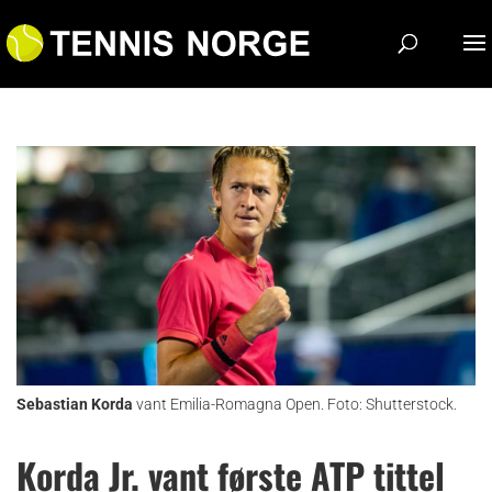
Sebastian Korda
vant Emilia-Romagna Open. Foto: Shutterstock.
Korda Jr. vant første ATP tittel