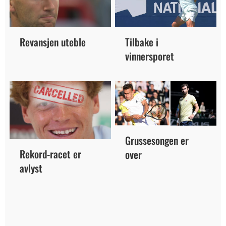
Tilbake i
Revansjen uteble
vinnersporet
Grussesongen er
Rekord-racet er
over
avlyst