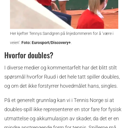
Her kjefter Tennys Sandgren på linjedommeren for å ‘være i
veien’.
Foto: Eurosport/Discovery+
.
Hvorfor doubles?
I diverse medier og kommentarfelt har det blitt stilt
spørsmål hvorfor Ruud i det hele tatt spiller doubles,
og om det ikke forstyrrer hovedmålet hans, singles.
På et generelt grunnlag kan vi i Tennis Norge si at
doubles-spill ikke representerer en stor fare for fysisk
utmattelse og akkumulasjon av skader, da det er en
mindre anstrengende form for tennis. Spillerne må