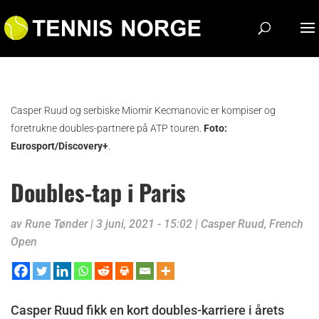
Casper Ruud og serbiske Miomir Kecmanovic er kompiser og
foretrukne doubles-partnere på ATP touren.
Foto:
Eurosport/Discovery+
.
Doubles-tap i Paris
av
Rune Tønder
|
3 juni, 2021 - 15:02
|
Casper Ruud
,
French
Open
Casper Ruud fikk en kort doubles-karriere i årets