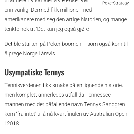
til at flere TV kanaler viste Poker VM
PokerStrategy.
enn vanlig. Dermed fikk millioner med
amerikanere med seg den artige historien, og mange
tenkte nok at ‘Det kan jeg også gjøre’.
Det ble starten på Poker-boomen – som også kom til
å prege Norge i årevis.
Usympatiske Tennys
Tennisverdenen fikk smake på en lignende historie,
men komplett annerledes utfall da Tennessee-
mannen med det påfallende navn Tennys Sandgren
kom ‘fra intet’ til å nå kvartfinalen av Australian Open
i 2018.