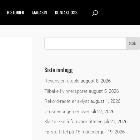
HISTORIER
MAGASIN
KONTAKT OSS
Siste innlegg
Revansjen uteble
august 8, 2026
Tilbake i vinnersporet
august 5, 2026
Rekord-racet er avlyst
august 1, 2026
Grussesongen er over
juli 27, 2026
Klarte ikke å forsvare tittelen
juli 21, 2026
Første tittel på 16 måneder
juli 19, 2026