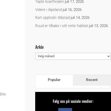
Tapte kvartfinalen
juli 17, 2026
Videre i Alpeland
juli 16, 2026
Kort opphold i Båstad
juli 14, 2026
Ruud er tilbake i sitt rette habitat
juli 13, 2026
Arkiv
Arkiv
Popular
Recent
åtte
Følg oss på sosiale medier: