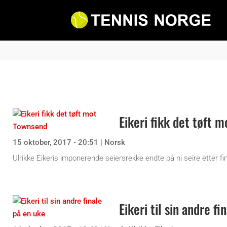
Eikeri fikk det tøft 
15 oktober, 2017 - 20:51
|
Norsk
Ulrikke Eikeris imponerende seiersrekke endte på ni seire etter fi
Eikeri til sin andre f