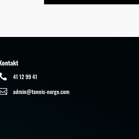
Kontakt

41 12 99 41

admin@tennis-norge.com