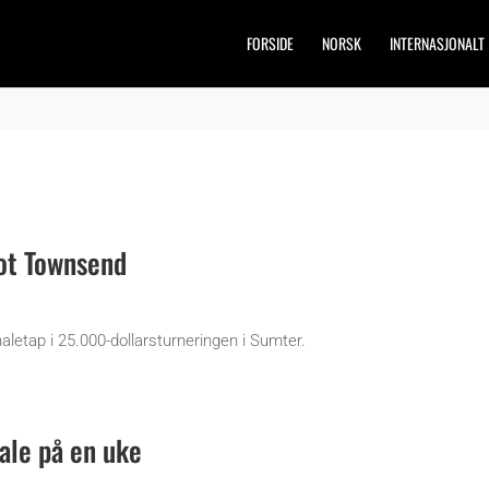
FORSIDE
NORSK
INTERNASJONALT
mot Townsend
naletap i 25.000-dollarsturneringen i Sumter.
inale på en uke