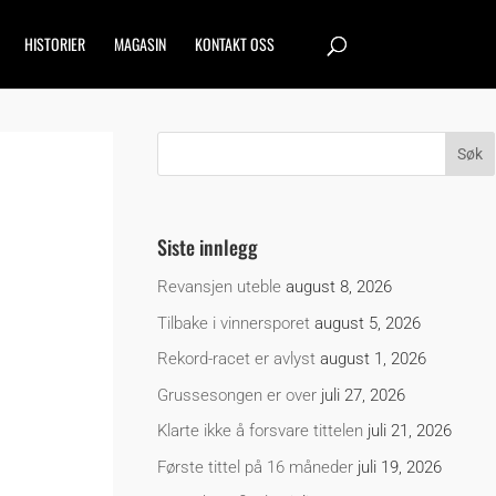
HISTORIER
MAGASIN
KONTAKT OSS
Siste innlegg
Revansjen uteble
august 8, 2026
Tilbake i vinnersporet
august 5, 2026
Rekord-racet er avlyst
august 1, 2026
Grussesongen er over
juli 27, 2026
Klarte ikke å forsvare tittelen
juli 21, 2026
Første tittel på 16 måneder
juli 19, 2026