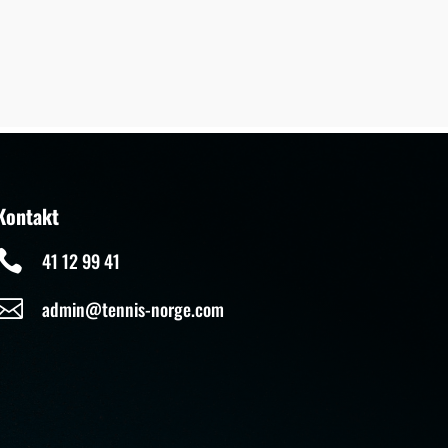
Kontakt

41 12 99 41

admin@tennis-norge.com