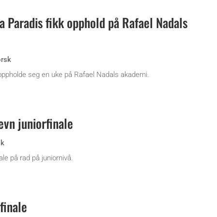
ra Paradis fikk opphold på Rafael Nadals
rsk
 oppholde seg en uke på Rafael Nadals akademi.
evn juniorfinale
sk
ale på rad på juniornivå.
finale