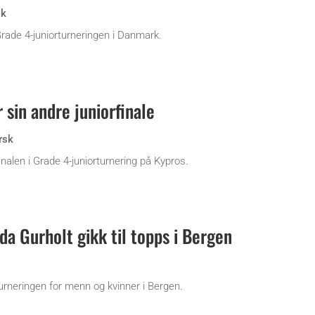
sk
 Grade 4-juniorturneringen i Danmark.
 sin andre juniorfinale
rsk
inalen i Grade 4-juniorturnering på Kypros.
a Gurholt gikk til topps i Bergen
rneringen for menn og kvinner i Bergen.