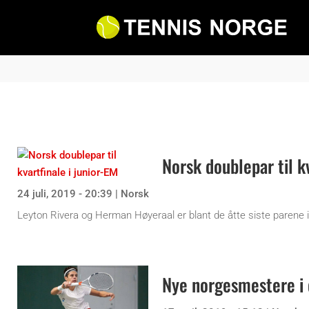
Norsk doublepar til k
24 juli, 2019 - 20:39
|
Norsk
Leyton Rivera og Herman Høyeraal er blant de åtte siste parene i
Nye norgesmestere i 