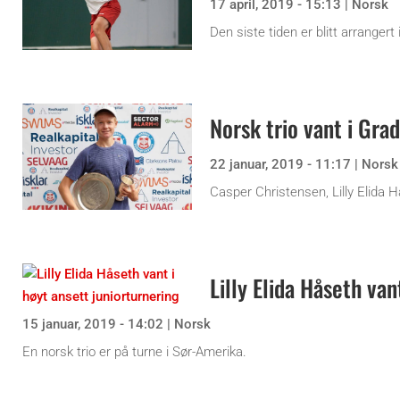
17 april, 2019 - 15:13
|
Norsk
Den siste tiden er blitt arranger
Norsk trio vant i Gra
22 januar, 2019 - 11:17
|
Norsk
Casper Christensen, Lilly Elida H
Lilly Elida Håseth van
15 januar, 2019 - 14:02
|
Norsk
En norsk trio er på turne i Sør-Amerika.