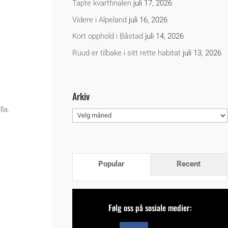
Tapte kvartfinalen
juli 17, 2026
Videre i Alpeland
juli 16, 2026
Kort opphold i Båstad
juli 14, 2026
Ruud er tilbake i sitt rette habitat
juli 13, 2026
Arkiv
la.
Arkiv
Popular
Recent
Følg oss på sosiale medier: