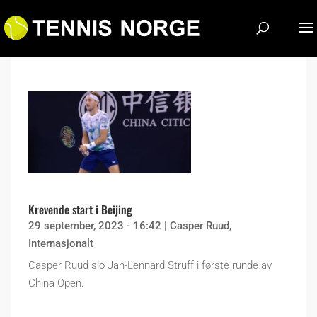
Krevende start i Beijing
29 september, 2023 - 16:42
|
Casper Ruud
,
Internasjonalt
Casper Ruud slo Jan-Lennard Struff i første runde av
China Open.