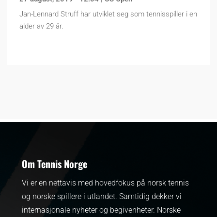
Jan-Lennard Struff har utviklet seg som tennisspiller i en
alder av 29 år.
Om Tennis Norge
Vi er en nettavis med hovedfokus på norsk tennis
og norske spillere i utlandet. Samtidig dekker vi
internasjonale nyheter og begivenheter.
Norske