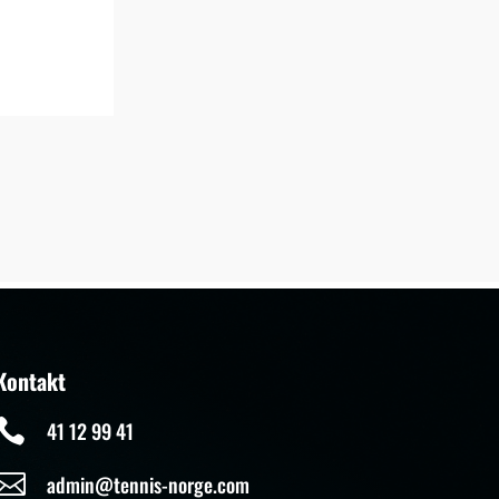
Kontakt

41 12 99 41

admin@tennis-norge.com