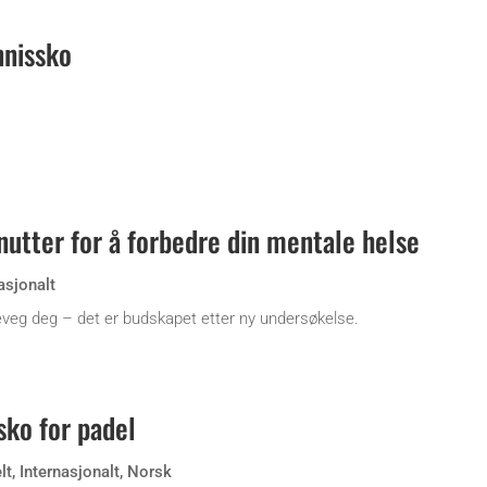
nnissko
nutter for å forbedre din mentale helse
asjonalt
eveg deg – det er budskapet etter ny undersøkelse.
sko for padel
lt
,
Internasjonalt
,
Norsk