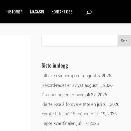
HISTORIER
MAGASIN
KONTAKT OSS
Siste innlegg
Tilbake i vinnersporet
august 5, 2026
Rekord-racet er avlyst
august 1, 2026
Grussesongen er over
juli 27, 2026
Klarte ikke å forsvare tittelen
juli 21, 2026
Første tittel på 16 måneder
juli 19, 2026
Tapte kvartfinalen
juli 17, 2026