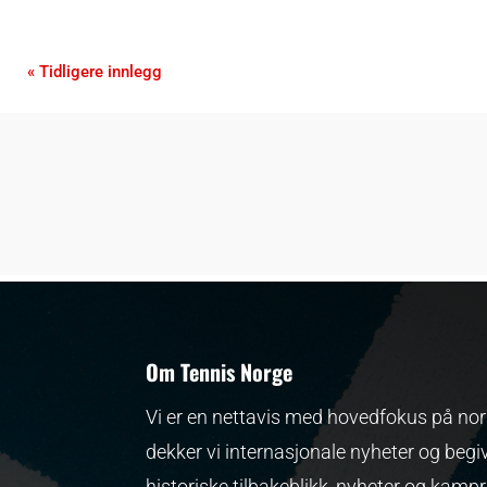
« Tidligere innlegg
Om Tennis Norge
Vi er en nettavis med hovedfokus på nors
dekker vi internasjonale nyheter og begi
historiske tilbakeblikk, nyheter og kamp