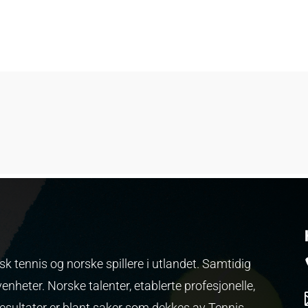
k tennis og norske spillere i utlandet. Samtidig
venheter.
Norske talenter, etablerte profesjonelle,
resultater er blant saker som dekkes av Tennis