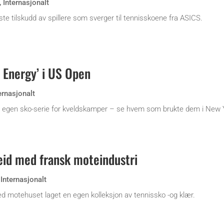
,
Internasjonalt
te tilskudd av spillere som sverger til tennisskoene fra ASICS.
 Energy’ i US Open
ernasjonalt
n egen sko-serie for kveldskamper – se hvem som brukte dem i New 
id med fransk moteindustri
,
Internasjonalt
motehuset laget en egen kolleksjon av tennissko -og klær.