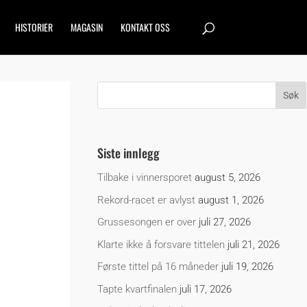
HISTORIER
MAGASIN
KONTAKT OSS
Siste innlegg
Tilbake i vinnersporet
august 5, 2026
Rekord-racet er avlyst
august 1, 2026
Grussesongen er over
juli 27, 2026
Klarte ikke å forsvare tittelen
juli 21, 2026
Første tittel på 16 måneder
juli 19, 2026
Tapte kvartfinalen
juli 17, 2026