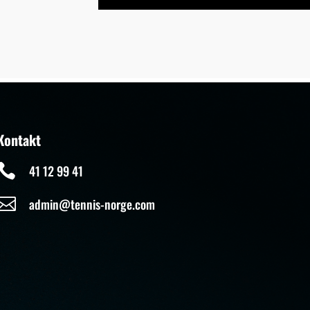
Kontakt

41 12 99 41

admin@tennis-norge.com