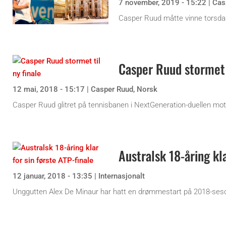
7 november, 2019 - 15:22
|
Cas
Casper Ruud måtte vinne torsdag
Casper Ruud stormet t
12 mai, 2018 - 15:17
|
Casper Ruud
,
Norsk
Casper Ruud glitret på tennisbanen i NextGeneration-duellen mot A
Australsk 18-åring kla
12 januar, 2018 - 13:35
|
Internasjonalt
Unggutten Alex De Minaur har hatt en drømmestart på 2018-seso