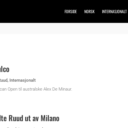
FORSIDE
NORSK
INTERNASJONALT
ulco
Ruud
,
Internasjonalt
can Open til australske Alex De Minaur.
te Ruud ut av Milano