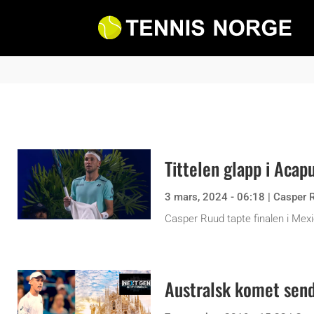
Tittelen glapp i Acap
3 mars, 2024 - 06:18
|
Casper 
Casper Ruud tapte finalen i Mexi
Australsk komet send