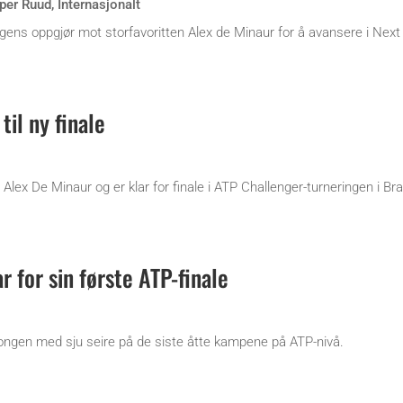
per Ruud
,
Internasjonalt
ens oppgjør mot storfavoritten Alex de Minaur for å avansere i Next 
il ny finale
lex De Minaur og er klar for finale i ATP Challenger-turneringen i Br
r for sin første ATP-finale
ngen med sju seire på de siste åtte kampene på ATP-nivå.