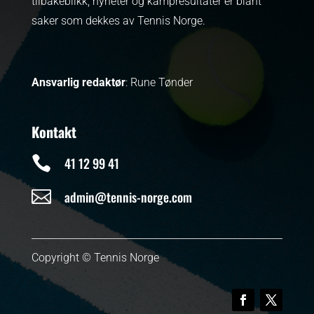
tilbakeblikk, nyheter og kampresultater er blant
saker som dekkes av Tennis Norge.
Ansvarlig redaktør
: Rune Tønder
Kontakt

41 12 99 41

admin@tennis-norge.com
Copyright © Tennis Norge