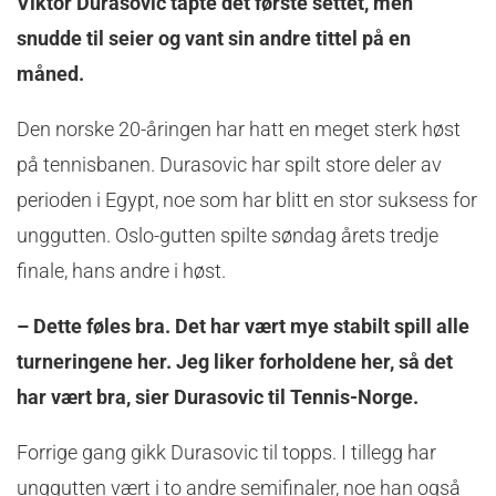
Viktor Durasovic tapte det første settet, men
snudde til seier og vant sin andre tittel på en
måned.
Den norske 20-åringen har hatt en meget sterk høst
på tennisbanen. Durasovic har spilt store deler av
perioden i Egypt, noe som har blitt en stor suksess for
unggutten. Oslo-gutten spilte søndag årets tredje
finale, hans andre i høst.
– Dette føles bra. Det har vært mye stabilt spill alle
turneringene her. Jeg liker forholdene her, så det
har vært bra, sier Durasovic til Tennis-Norge.
Forrige gang gikk Durasovic til topps. I tillegg har
unggutten vært i to andre semifinaler, noe han også