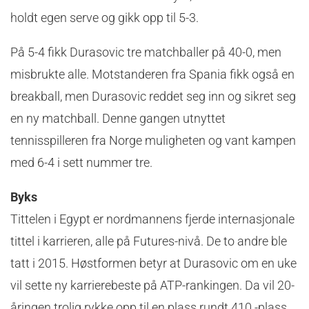
holdt egen serve og gikk opp til 5-3.
På 5-4 fikk Durasovic tre matchballer på 40-0, men
misbrukte alle. Motstanderen fra Spania fikk også en
breakball, men Durasovic reddet seg inn og sikret seg
en ny matchball. Denne gangen utnyttet
tennisspilleren fra Norge muligheten og vant kampen
med 6-4 i sett nummer tre.
Byks
Tittelen i Egypt er nordmannens fjerde internasjonale
tittel i karrieren, alle på Futures-nivå. De to andre ble
tatt i 2015. Høstformen betyr at Durasovic om en uke
vil sette ny karrierebeste på ATP-rankingen. Da vil 20-
åringen trolig rykke opp til en plass rundt 410.-plass.