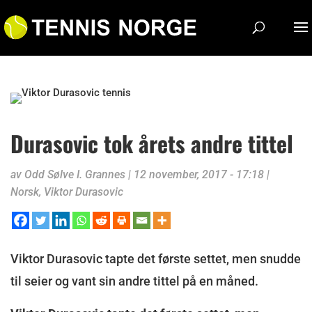
Durasovic tok årets andre tittel
av
Odd Sølve I. Grannes
|
12 november, 2017 - 17:18
|
Norsk
,
Viktor Durasovic
Viktor Durasovic tapte det første settet, men snudde
til seier og vant sin andre tittel på en måned.