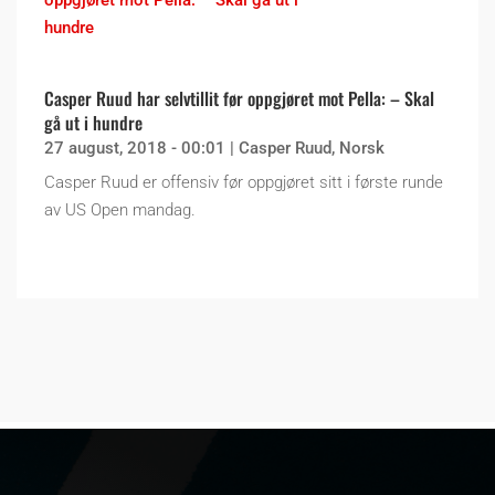
Casper Ruud har selvtillit før oppgjøret mot Pella: – Skal
gå ut i hundre
27 august, 2018 - 00:01
|
Casper Ruud
,
Norsk
Casper Ruud er offensiv før oppgjøret sitt i første runde
av US Open mandag.