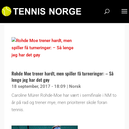
Rohde Moe trener hardt, men spiller få turneringer: – Så
lenge jeg har det gøy
18 september, 2017 - 18:09
|
Norsk
Caroline Mürer Rohde-Moe har vært i semifinale i NM to
år på rad og trener mye, men prioriterer skole foran
tennis.