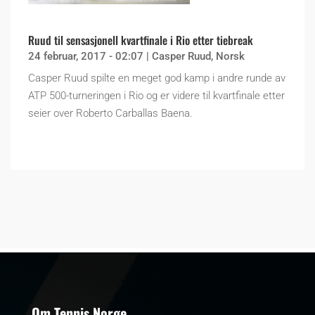
Ruud til sensasjonell kvartfinale i Rio etter tiebreak
24 februar, 2017 - 02:07
|
Casper Ruud
,
Norsk
Casper Ruud spilte en meget god kamp i andre runde av
ATP 500-turneringen i Rio og er videre til kvartfinale etter
seier over Roberto Carballas Baena.
Om Tennis Norge