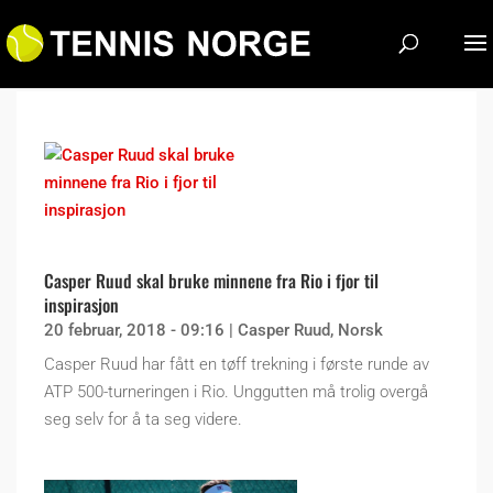
Casper Ruud skal bruke minnene fra Rio i fjor til
inspirasjon
20 februar, 2018 - 09:16
|
Casper Ruud
,
Norsk
Casper Ruud har fått en tøff trekning i første runde av
ATP 500-turneringen i Rio. Unggutten må trolig overgå
seg selv for å ta seg videre.