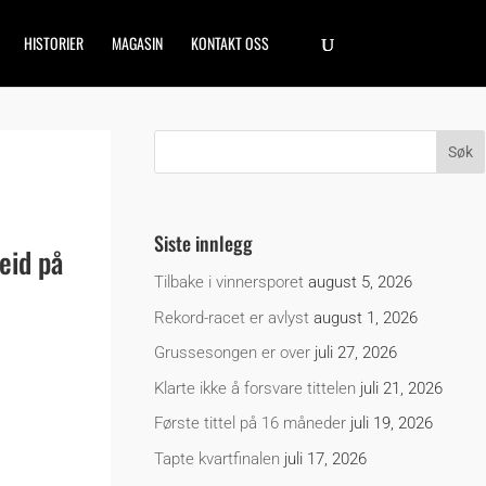
HISTORIER
MAGASIN
KONTAKT OSS
Siste innlegg
eid på
Tilbake i vinnersporet
august 5, 2026
Rekord-racet er avlyst
august 1, 2026
Grussesongen er over
juli 27, 2026
Klarte ikke å forsvare tittelen
juli 21, 2026
Første tittel på 16 måneder
juli 19, 2026
Tapte kvartfinalen
juli 17, 2026