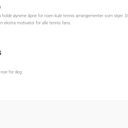
k
 du holde øynene åpne for noen kule tennis arrangementer som skjer. D
en ekstra motivator for alle tennis fans.
s
 noe for deg.