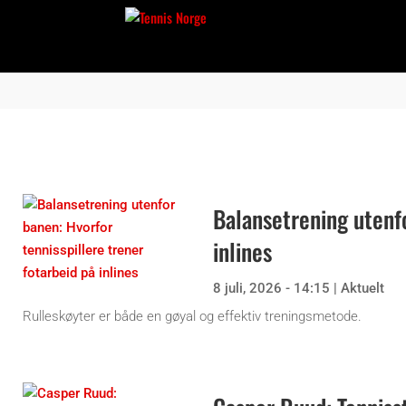
Balansetrening utenfo
inlines
8 juli, 2026 - 14:15
|
Aktuelt
Rulleskøyter er både en gøyal og effektiv treningsmetode.