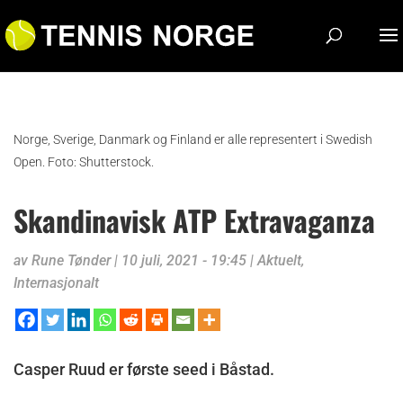
Norge, Sverige, Danmark og Finland er alle representert i Swedish
Open. Foto: Shutterstock.
Skandinavisk ATP Extravaganza
av
Rune Tønder
|
10 juli, 2021 - 19:45
|
Aktuelt
,
Internasjonalt
Casper Ruud er første seed i Båstad.