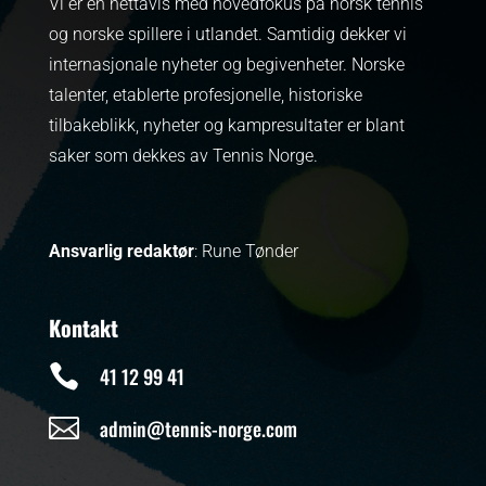
Vi er en nettavis med hovedfokus på norsk tennis
og norske spillere i utlandet. Samtidig dekker vi
internasjonale nyheter og begivenheter.
Norske
talenter, etablerte profesjonelle, historiske
tilbakeblikk, nyheter og kampresultater er blant
saker som dekkes av Tennis Norge.
Ansvarlig redaktør
: Rune Tønder
Kontakt

41 12 99 41

admin@tennis-norge.com