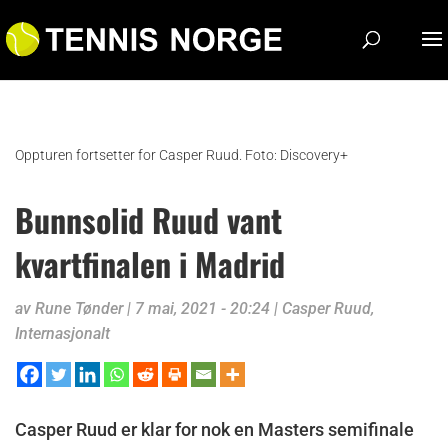
Oppturen fortsetter for Casper Ruud. Foto: Discovery+
Bunnsolid Ruud vant
kvartfinalen i Madrid
av
Rune Tønder
|
7 mai, 2021 - 20:24
|
Casper Ruud
,
Internasjonalt
Casper Ruud er klar for nok en Masters semifinale