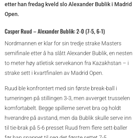
etter han fredag kveld slo Alexander Bublik i Madrid
Open.
Casper Ruud – Alexander Bublik: 2-0 (7-5, 6-1)
Nordmannen er klar for sin tredje strake Masters
semifinale etter å ha slått Alexander Bublik, en nesten
to meter høy atletisk servekanon fra Kazakhstan – i
strake sett i kvartfinalen av Madrid Open.
Ruud ble konfrontert med sin første break-ball i
turneringen på stillingen 3-3, men avverget trusselen
komfortabelt. Begge spillerne servet bra og holdt
hverandre på avstand, men da Bublik skulle serve inn
til tie-brak på 5-6 presset Ruud frem flere sett-baller
før han snappet til seg det første settet 7-5.