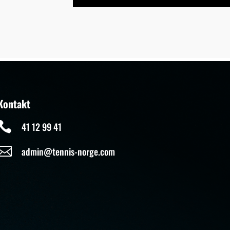
Kontakt

41 12 99 41

admin@tennis-norge.com