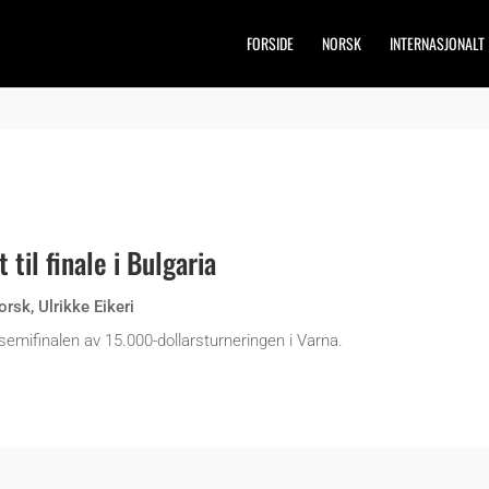
FORSIDE
NORSK
INTERNASJONALT
 til finale i Bulgaria
orsk
,
Ulrikke Eikeri
 i semifinalen av 15.000-dollarsturneringen i Varna.