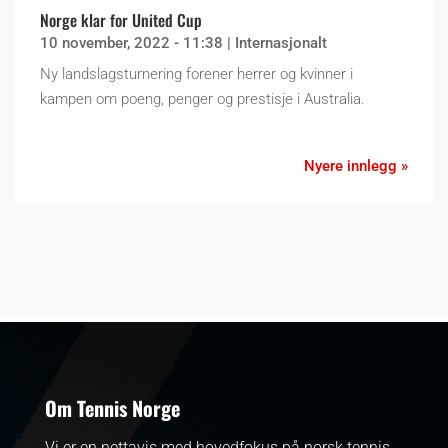
Norge klar for United Cup
10 november, 2022 - 11:38
|
Internasjonalt
Ny landslagsturnering forener herrer og kvinner i
kampen om poeng, penger og prestisje i Australia.
Nyere innlegg »
Om Tennis Norge
Vi er en nettavis med hovedfokus på norsk tennis