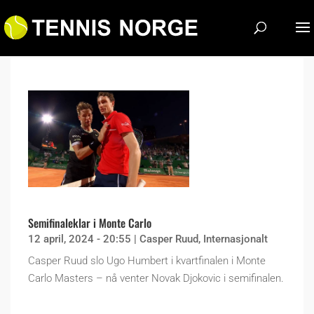
Semifinaleklar i Monte Carlo
12 april, 2024 - 20:55
|
Casper Ruud
,
Internasjonalt
Casper Ruud slo Ugo Humbert i kvartfinalen i Monte
Carlo Masters – nå venter Novak Djokovic i semifinalen.