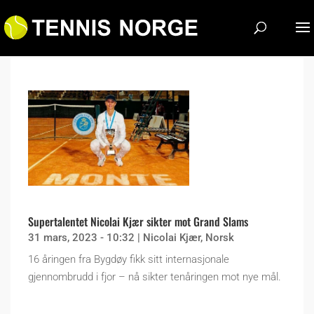
Supertalentet Nicolai Kjær sikter mot Grand Slams
31 mars, 2023 - 10:32
|
Nicolai Kjær
,
Norsk
16 åringen fra Bygdøy fikk sitt internasjonale
gjennombrudd i fjor – nå sikter tenåringen mot nye mål.