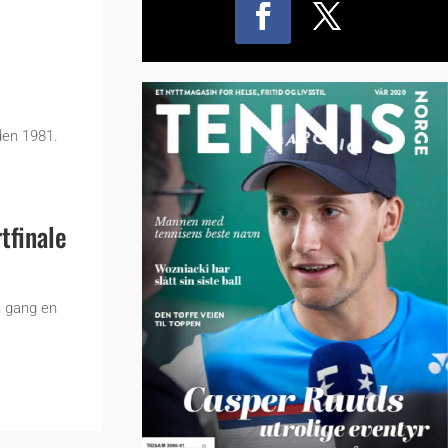
den 1981.
tfinale
en gang en