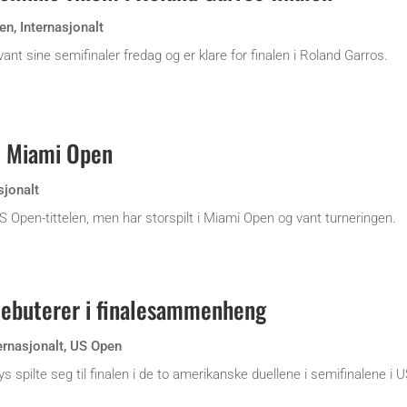
en
,
Internasjonalt
nt sine semifinaler fredag og er klare for finalen i Roland Garros.
t Miami Open
sjonalt
S Open-tittelen, men har storspilt i Miami Open og vant turneringen.
debuterer i finalesammenheng
ernasjonalt
,
US Open
spilte seg til finalen i de to amerikanske duellene i semifinalene i 