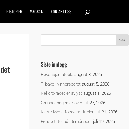
HISTORIER
MAGASIN
KONTAKT OSS
Siste innlegg
 det
Revansjen uteble
august 8, 2026
Tilbake i vinnersporet
august 5, 2026
m
Rekord-racet er avlyst
august 1, 2026
Grussesongen er over
juli 27, 2026
Klarte ikke å forsvare tittelen
juli 21, 2026
Første tittel på 16 måneder
juli 19, 2026