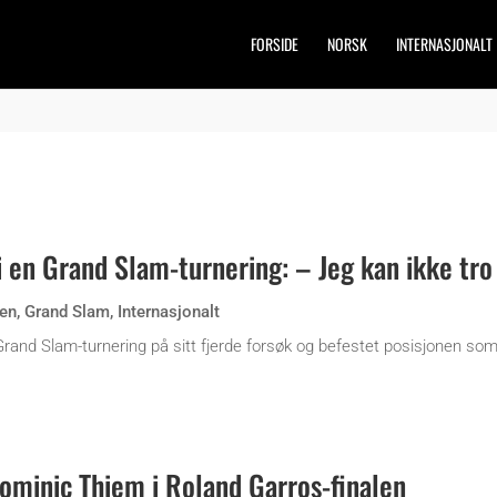
FORSIDE
NORSK
INTERNASJONALT
i en Grand Slam-turnering: – Jeg kan ikke tro
en
,
Grand Slam
,
Internasjonalt
 Grand Slam-turnering på sitt fjerde forsøk og befestet posisjonen so
ominic Thiem i Roland Garros-finalen