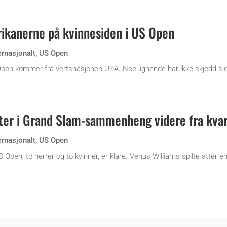
kanerne på kvinnesiden i US Open
ernasjonalt
,
US Open
S Open kommer fra vertsnasjonen USA. Noe lignende har ikke skjedd si
ter i Grand Slam-sammenheng videre fra kvar
ernasjonalt
,
US Open
S Open, to herrer og to kvinner, er klare. Venus Williams spilte atter 