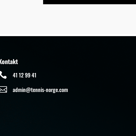
Kontakt

41 12 99 41

admin@tennis-norge.com