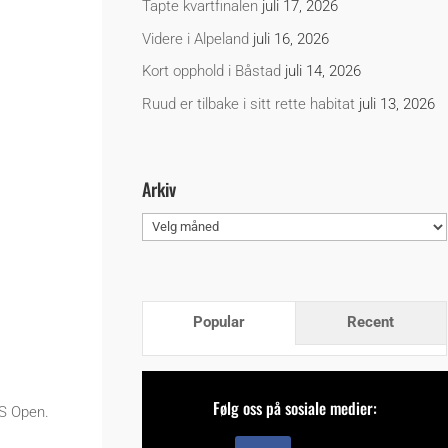
Tapte kvartfinalen
juli 17, 2026
Videre i Alpeland
juli 16, 2026
Kort opphold i Båstad
juli 14, 2026
Ruud er tilbake i sitt rette habitat
juli 13, 2026
Arkiv
Arkiv
Popular
Recent
Følg oss på sosiale medier:
US Open.