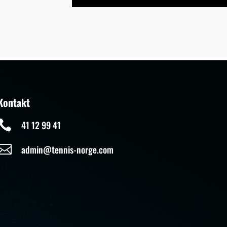
Kontakt

41 12 99 41

admin@tennis-norge.com