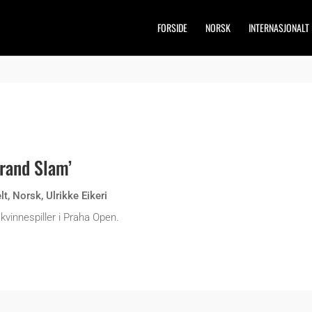
FORSIDE
NORSK
INTERNASJONALT
Grand Slam’
lt
,
Norsk
,
Ulrikke Eikeri
vinnespiller i Praha Open.