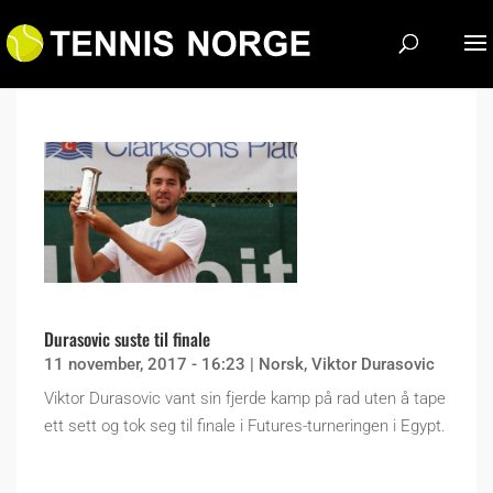
Durasovic suste til finale
11 november, 2017 - 16:23
|
Norsk
,
Viktor Durasovic
Viktor Durasovic vant sin fjerde kamp på rad uten å tape
ett sett og tok seg til finale i Futures-turneringen i Egypt.