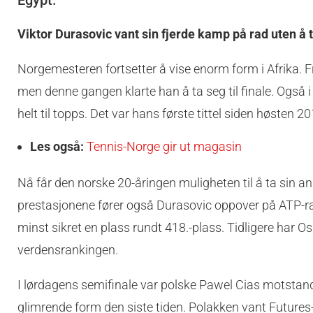
Egypt.
Viktor Durasovic vant sin fjerde kamp på rad uten å ta
Norgemesteren fortsetter å vise enorm form i Afrika. F
men denne gangen klarte han å ta seg til finale. Også i
helt til topps. Det var hans første tittel siden høsten 20
Les også:
Tennis-Norge gir ut magasin
Nå får den norske 20-åringen muligheten til å ta sin andre
prestasjonene fører også Durasovic oppover på ATP-ra
minst sikret en plass rundt 418.-plass. Tidligere har O
verdensrankingen.
I lørdagens semifinale var polske Pawel Cias motstan
glimrende form den siste tiden. Polakken vant Futures-t