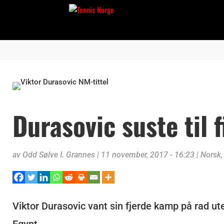
Durasovic suste til f
av
Odd Sølve I. Grannes
|
11 november, 2017 - 16:23
|
Norsk
Viktor Durasovic vant sin fjerde kamp på rad uten