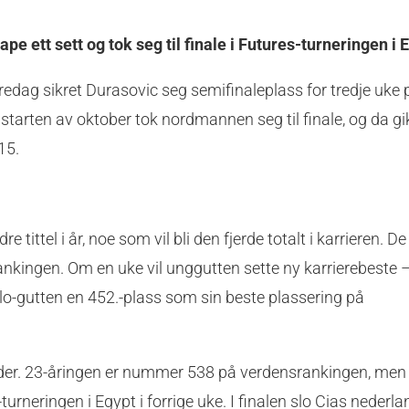
pe ett sett og tok seg til finale i Futures-turneringen i 
redag sikret Durasovic seg semifinaleplass for tredje uke 
 starten av oktober tok nordmannen seg til finale, og da g
15.
 tittel i år, noe som vil bli den fjerde totalt i karrieren. D
nkingen. Om en uke vil unggutten sette ny karrierebeste 
slo-gutten en 452.-plass som sin beste plassering på
der. 23-åringen er nummer 538 på verdensrankingen, men 
urneringen i Egypt i forrige uke. I finalen slo Cias nederl