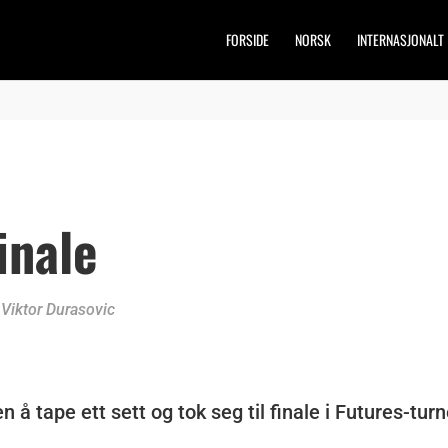
FORSIDE
NORSK
INTERNASJONALT
inale
,
Viktor Durasovic
 å tape ett sett og tok seg til finale i Futures-turn