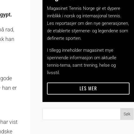
Magasinet Tennis Norge gir et dypere
Egypt.
innblikk i norsk og internasjonal tennis.
Les reportasjer om den nye generasjonen,
på rad,
de etablerte stjernene- og legendene som
definerte sporten.
ikk han
I tillegg inneholder magasinet mye
spennende informasjon om aktuelle
tennis-tema, samt trening, helse og
livsstil.
e gode
LES MER
– han er
har vist
andske