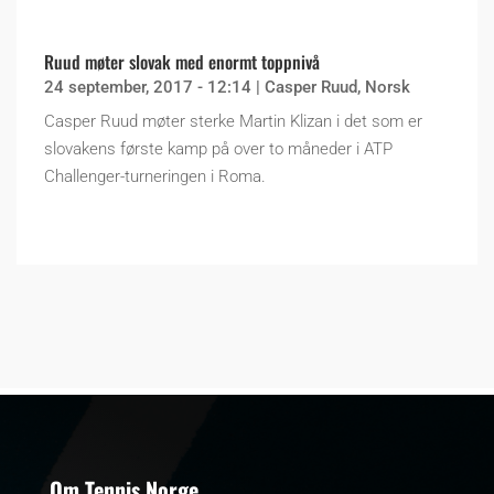
Ruud møter slovak med enormt toppnivå
24 september, 2017 - 12:14
|
Casper Ruud
,
Norsk
Casper Ruud møter sterke Martin Klizan i det som er
slovakens første kamp på over to måneder i ATP
Challenger-turneringen i Roma.
Om Tennis Norge