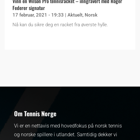
Vinn en Wilson Pro tennisracket – inngravert med Roger
Federer signatur
17 februar, 2021 - 19:33
|
Aktuelt
,
Norsk
Nå kan du sikre deg en racket fra øverste hylle.
Om Tennis Norge
Vi er en nettavis med hovedfokus på norsk tennis
og norske spillere i utlandet. Samtidig dekker vi