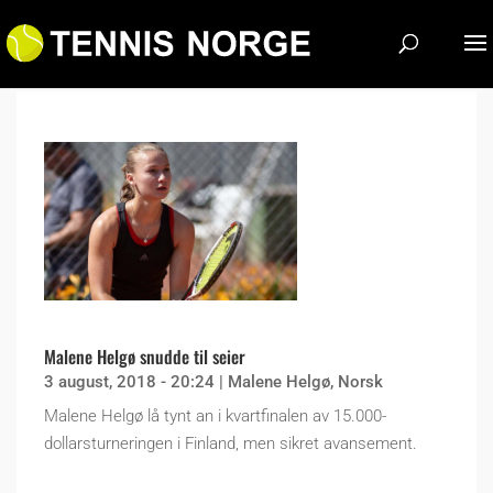
Malene Helgø snudde til seier
3 august, 2018 - 20:24
|
Malene Helgø
,
Norsk
Malene Helgø lå tynt an i kvartfinalen av 15.000-
dollarsturneringen i Finland, men sikret avansement.