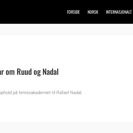
FORSIDE
NORSK
INTERNASJONALT
r om Ruud og Nadal
hold på tennisakademiet til Rafael Nadal.