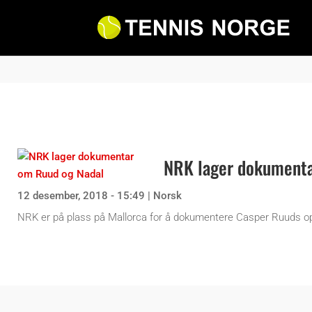
NRK lager dokumenta
12 desember, 2018 - 15:49
|
Norsk
NRK er på plass på Mallorca for å dokumentere Casper Ruuds opp