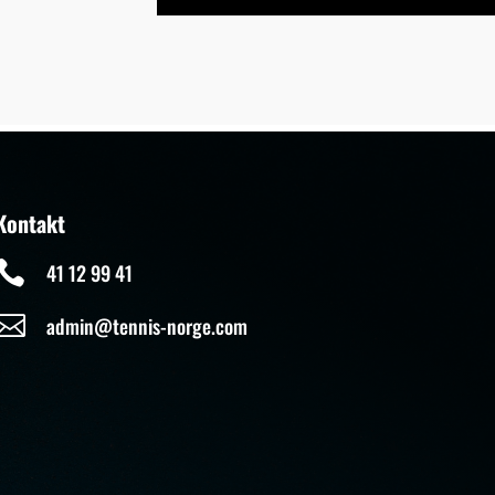
Kontakt

41 12 99 41

admin@tennis-norge.com