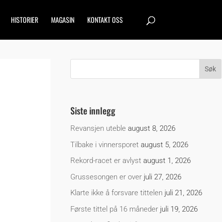
HISTORIER
MAGASIN
KONTAKT OSS
Siste innlegg
Revansjen uteble
august 8, 2026
Tilbake i vinnersporet
august 5, 2026
Rekord-racet er avlyst
august 1, 2026
Grussesongen er over
juli 27, 2026
Klarte ikke å forsvare tittelen
juli 21, 2026
Første tittel på 16 måneder
juli 19, 2026