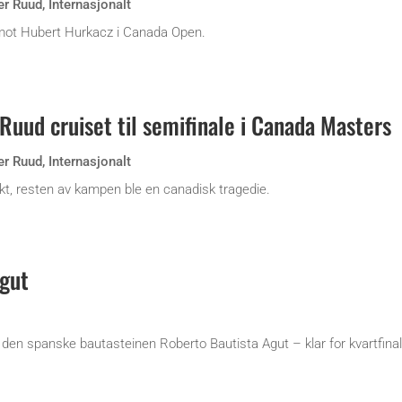
er Ruud
,
Internasjonalt
mot Hubert Hurkacz i Canada Open.
– Ruud cruiset til semifinale i Canada Masters
er Ruud
,
Internasjonalt
kt, resten av kampen ble en canadisk tragedie.
Agut
den spanske bautasteinen Roberto Bautista Agut – klar for kvartfina