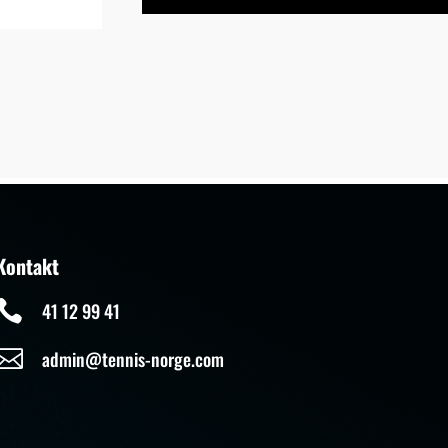
Kontakt

41 12 99 41

admin@tennis-norge.com