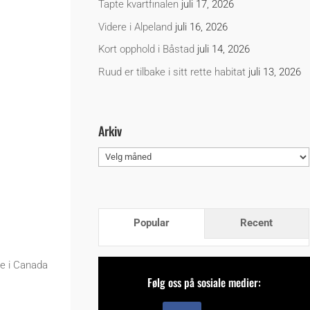
Tapte kvartfinalen
juli 17, 2026
Videre i Alpeland
juli 16, 2026
Kort opphold i Båstad
juli 14, 2026
Ruud er tilbake i sitt rette habitat
juli 13, 2026
Arkiv
Arkiv
Popular
Recent
le i Canada
Følg oss på sosiale medier: