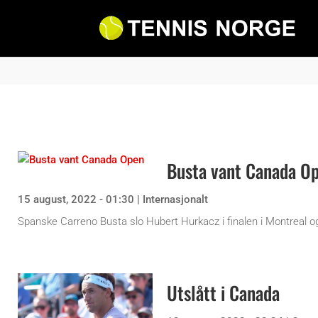
Busta vant Canada O
15 august, 2022 - 01:30
|
Internasjonalt
Spanske Carreno Busta slo Hubert Hurkacz i finalen i Montreal og 
Utslått i Canada