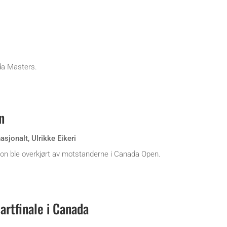
da Masters.
n
nasjonalt
,
Ulrikke Eikeri
ison ble overkjørt av motstanderne i Canada Open.
artfinale i Canada