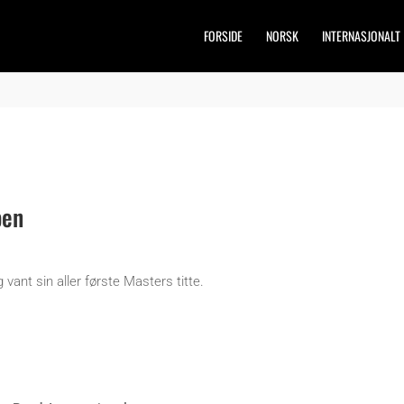
FORSIDE
NORSK
INTERNASJONALT
pen
vant sin aller første Masters titte.