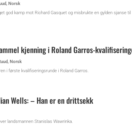
uud
,
Norsk
et god kamp mot Richard Gasquet og misbrukte en gylden sjanse til 
mmel kjenning i Roland Garros-kvalifiserin
Ruud
,
Norsk
 i første kvalifiseringsrunde i Roland Garros.
dian Wells: – Han er en drittsekk
s over landsmannen Stanislas Wawrinka.