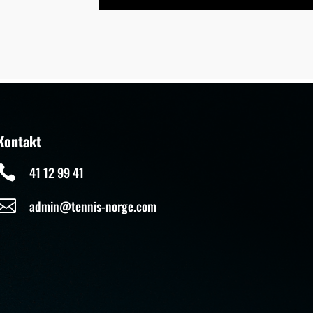
Kontakt

41 12 99 41

admin@tennis-norge.com