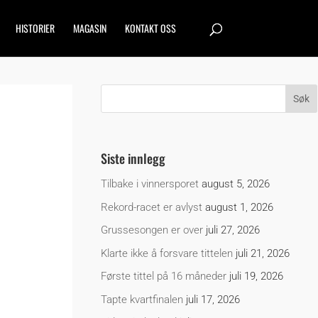
HISTORIER
MAGASIN
KONTAKT OSS
Siste innlegg
Tilbake i vinnersporet
august 5, 2026
Rekord-racet er avlyst
august 1, 2026
Grussesongen er over
juli 27, 2026
Klarte ikke å forsvare tittelen
juli 21, 2026
Første tittel på 16 måneder
juli 19, 2026
Tapte kvartfinalen
juli 17, 2026