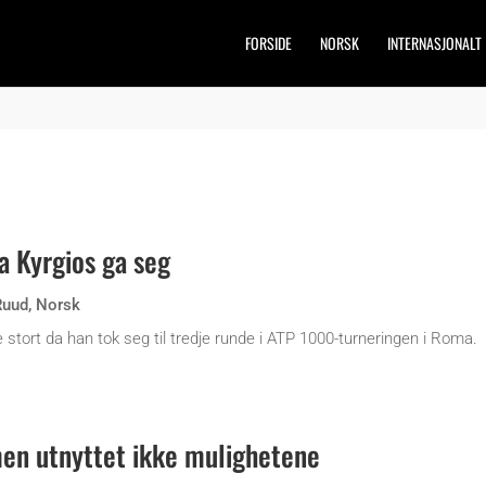
FORSIDE
NORSK
INTERNASJONALT
a Kyrgios ga seg
Ruud
,
Norsk
stort da han tok seg til tredje runde i ATP 1000-turneringen i Roma.
men utnyttet ikke mulighetene