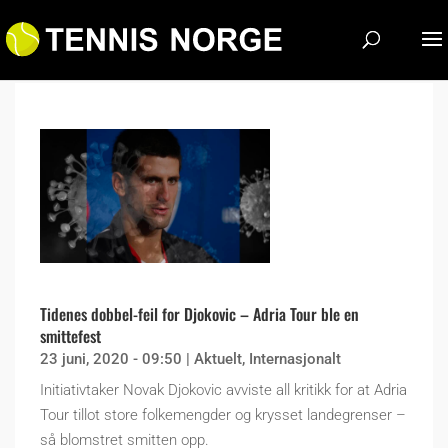
Tidenes dobbel-feil for Djokovic – Adria Tour ble en
smittefest
23 juni, 2020 - 09:50
|
Aktuelt
,
Internasjonalt
Initiativtaker Novak Djokovic avviste all kritikk for at Adria
Tour tillot store folkemengder og krysset landegrenser –
så blomstret smitten opp.