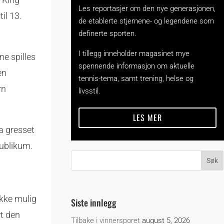
Les reportasjer om den nye generasjonen,
il 13.
de etablerte stjernene- og legendene som
definerte sporten.
I tillegg inneholder magasinet mye
ne spilles
spennende informasjon om aktuelle
en
tennis-tema, samt trening, helse og
rn
livsstil.
LES MER
ra gresset
ublikum.
ikke mulig
Siste innlegg
rt den
Tilbake i vinnersporet
august 5, 2026