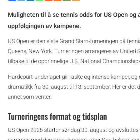
Muligheten til å se tennis odds for US Open og a
oppfølgingen av kampene.
US Open er den siste Grand Slam-turneringen på tennis
Queens, New York. Turneringen arrangeres av United St
tilbake til de opprinnelige U.S. National Championship
Hardcourt-underlaget gir raske og intense kamper, og me
dramatikk fra 30. august til 13. september. Her er det 
annet som venter.
Turneringens format og tidsplan
US Open 2026 starter søndag 30. august og avsluttes m
sammen med den amerikanske Labor Day-helgen, noe som