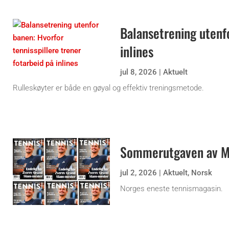
Balansetrening utenfo
inlines
jul 8, 2026
|
Aktuelt
Rulleskøyter er både en gøyal og effektiv treningsmetode.
Sommerutgaven av Ma
jul 2, 2026
|
Aktuelt
,
Norsk
Norges eneste tennismagasin.