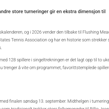
ndre store turneringer gir en ekstra dimensjon til
kalenderen, og i 2026 vender den tilbake til Flushing Me
ates Tennis Association og har en historie som strekker 
s.
d 128 spillere i singeltrekningen er det lagt opp til to u
du trenger å vite om programmet, favorittstemplede spiller
ed finalen søndag 13. september. Midthelgen i turneringe
 tradisjonelt trekker store folkemengder til Billie Jean