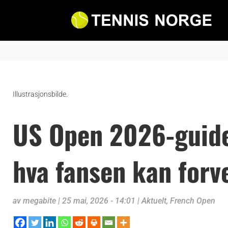
Illustrasjonsbilde.
US Open 2026-guide:
hva fansen kan forv
av
megabite
|
25 mai, 2026 - 14:01
|
Aktuelt
,
French Open