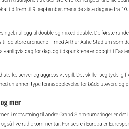
al tid frem til 9. september, mens de siste dagene fra 10. t
ngel, i tillegg til double og mixed double. De første runde
es til de store arenaene – med Arthur Ashe Stadium som d
nligvis dag for dag, og tidspunktene er oppgitt i Easte
terke server og aggressivt spill. Det skiller seg tydelig f
med en annen type tennisopplevelse for både utøvere og p
 og mer
e, men i motsetning til andre Grand Slam-turneringer er det 
yr også live radiokommentar. For seere i Europa er Eurospo