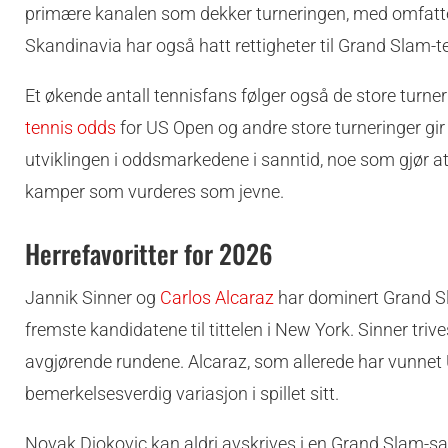
primære kanalen som dekker turneringen, med omfatte
Skandinavia har også hatt rettigheter til Grand Slam-te
Et økende antall tennisfans følger også de store turne
tennis odds
for US Open og andre store turneringer gi
utviklingen i oddsmarkedene i sanntid, noe som gjør 
kamper som vurderes som jevne.
Herrefavoritter for 2026
Jannik Sinner og
Carlos Alcaraz
har dominert Grand Sl
fremste kandidatene til tittelen i New York. Sinner triv
avgjørende rundene. Alcaraz, som allerede har vunnet 
bemerkelsesverdig variasjon i spillet sitt.
Novak Djokovic kan aldri avskrives i en Grand Slam-s