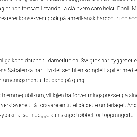
 er han fortsatt i stand til å slå hvem som helst. Daniil 
 presterer konsekvent godt på amerikansk hardcourt og so
lige kandidatene til dametittelen. Świątek har bygget et 
ns Sabalenka har utviklet seg til en komplett spiller med 
orturneringsmentalitet gang på gang.
 hjemmepublikum, vil igjen ha forventningspresset på sine
ktøyene til å forsvare en tittel på dette underlaget. Andr
 Rybakina, som begge kan skape trøbbel for topprangerte