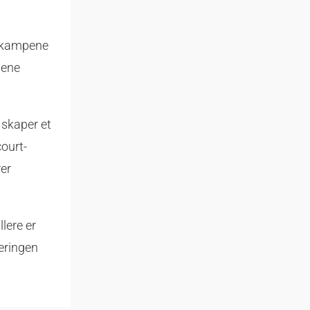
i kampene
pene
 skaper et
ourt-
rer
lere er
neringen