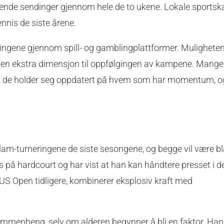
nde sendinger gjennom hele de to ukene. Lokale sportska
nnis de siste årene.
ringene gjennom spill- og gamblingplattformer. Muligheten 
r en ekstra dimensjon til oppfølgingen av kampene. Mange
at de holder seg oppdatert på hvem som har momentum, og
am-turneringene de siste sesongene, og begge vil være bl
es på hardcourt og har vist at han kan håndtere presset i d
US Open tidligere, kombinerer eksplosiv kraft med
ammenheng, selv om alderen begynner å bli en faktor. Han