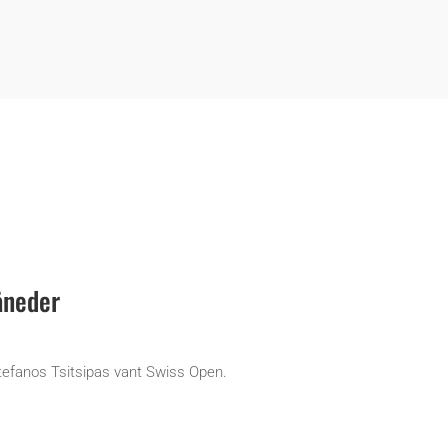
åneder
Stefanos Tsitsipas vant Swiss Open.