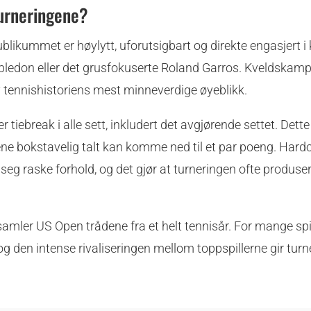
turneringene?
blikummet er høylytt, uforutsigbart og direkte engasjert 
mbledon eller det grusfokuserte Roland Garros. Kveldskam
 tennishistoriens mest minneverdige øyeblikk.
 tiebreak i alle sett, inkludert det avgjørende settet. Dette
ne bokstavelig talt kan komme ned til et par poeng. Hardc
 seg raske forhold, og det gjør at turneringen ofte produse
ler US Open trådene fra et helt tennisår. For mange spil
 og den intense rivaliseringen mellom toppspillerne gir tur