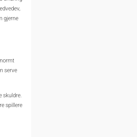
Medvedev,
m gjerne
enormt
en serve
 skuldre.
e spillere