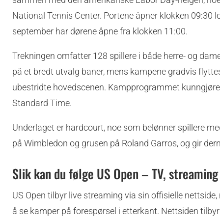
National Tennis Center. Portene åpner klokken 09:30 lok
september har dørene åpne fra klokken 11:00.
Trekningen omfatter 128 spillere i både herre- og damesi
på et bredt utvalg baner, mens kampene gradvis flytt
ubestridte hovedscenen. Kampprogrammet kunngjøres va
Standard Time.
Underlaget er hardcourt, noe som belønner spillere med s
på Wimbledon og grusen på Roland Garros, og gir der
Slik kan du følge US Open – TV, streaming
US Open tilbyr live streaming via sin offisielle nettsid
å se kamper på forespørsel i etterkant. Nettsiden tilb