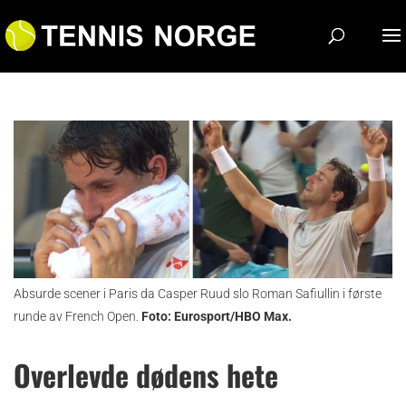
Absurde scener i Paris da Casper Ruud slo Roman Safiullin i første
runde av French Open.
Foto: Eurosport/HBO Max.
Overlevde dødens hete