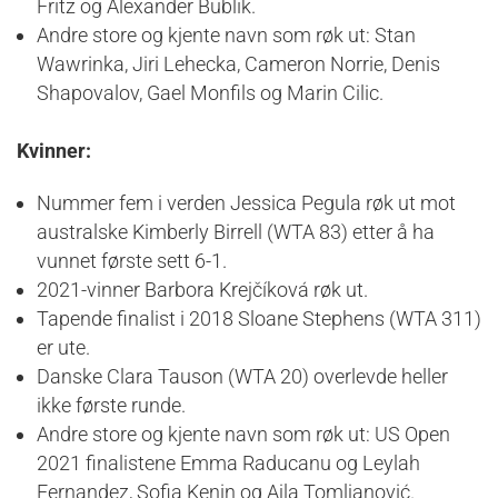
Fritz og Alexander Bublik.
Andre store og kjente navn som røk ut: Stan
Wawrinka, Jiri Lehecka, Cameron Norrie, Denis
Shapovalov, Gael Monfils og Marin Cilic.
Kvinner:
Nummer fem i verden Jessica Pegula røk ut mot
australske Kimberly Birrell (WTA 83) etter å ha
vunnet første sett 6-1.
2021-vinner Barbora Krejčíková røk ut.
Tapende finalist i 2018 Sloane Stephens (WTA 311)
er ute.
Danske Clara Tauson (WTA 20) overlevde heller
ikke første runde.
Andre store og kjente navn som røk ut: US Open
2021 finalistene Emma Raducanu og Leylah
Fernandez, Sofia Kenin og Ajla Tomljanović.