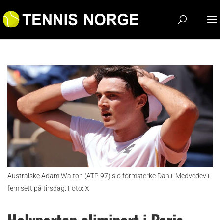
Australske Adam Walton (ATP 97) slo formsterke Daniil Medvedev i
fem sett på tirsdag. Foto: X
Halvparten eliminert i Paris