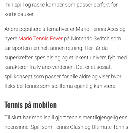
minispill og raske kamper som passer perfekt for
korte pauser.
Andre populære alternativer er Mario Tennis Aces og
nyere
Mario Tennis Fever
på Nintendo Switch som
tar sporten i en helt annen retning. Her får du
superkrefter, spesialslag og et lekent univers fylt med
karakterer fra Mario-verdenen. Det er et sosialt
spillkonsept som passer for alle aldre og viser hvor
fleksibel tennis som spilltema egentlig kan være.
Tennis på mobilen
Til slutt har mobilspill gjort tennis mer tilgjengelig enn
noensinne. Spill som Tennis Clash og Ultimate Tennis