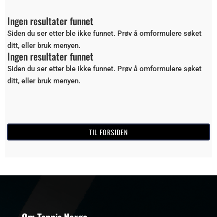
Ingen resultater funnet
Siden du ser etter ble ikke funnet. Prøv å omformulere søket
ditt, eller bruk menyen.
Ingen resultater funnet
Siden du ser etter ble ikke funnet. Prøv å omformulere søket
ditt, eller bruk menyen.
TIL FORSIDEN