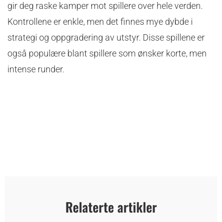
gir deg raske kamper mot spillere over hele verden.
Kontrollene er enkle, men det finnes mye dybde i
strategi og oppgradering av utstyr. Disse spillene er
også populære blant spillere som ønsker korte, men
intense runder.
Relaterte artikler