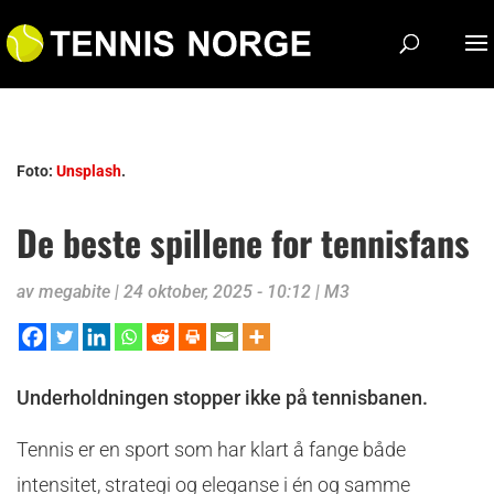
Foto:
Unsplash
.
De beste spillene for tennisfans
av
megabite
|
24 oktober, 2025 - 10:12
|
M3
Underholdningen stopper ikke på tennisbanen.
Tennis er en sport som har klart å fange både
intensitet, strategi og eleganse i én og samme