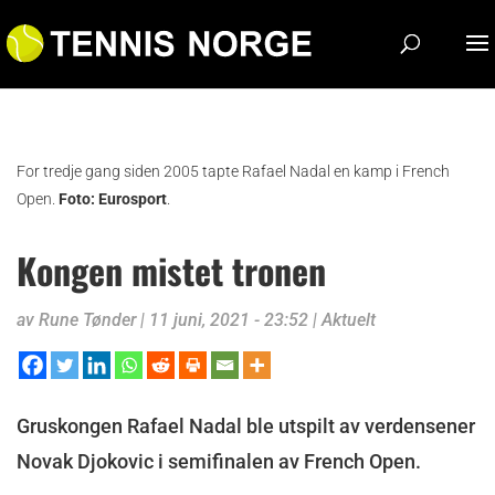
For tredje gang siden 2005 tapte Rafael Nadal en kamp i French
Open.
Foto: Eurosport
.
Kongen mistet tronen
av
Rune Tønder
|
11 juni, 2021 - 23:52
|
Aktuelt
Gruskongen Rafael Nadal ble utspilt av verdensener
Novak Djokovic i semifinalen av French Open.