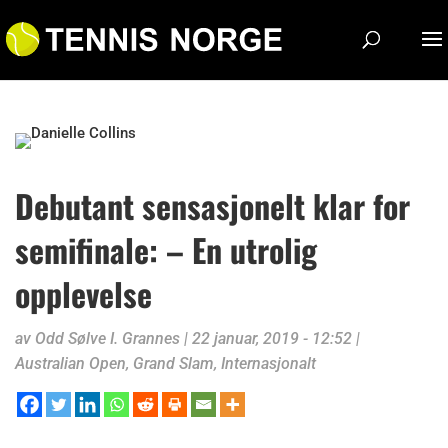
Debutant sensasjonelt klar for
semifinale: – En utrolig
opplevelse
av
Odd Sølve I. Grannes
|
22 januar, 2019 - 12:52
|
Australian Open
,
Grand Slam
,
Internasjonalt