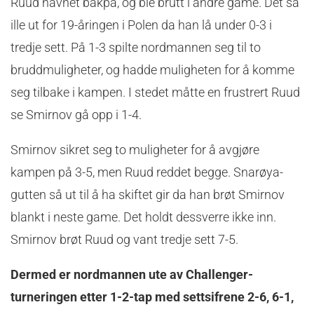
Ruud havnet bakpå, og ble brutt i andre game. Det så
ille ut for 19-åringen i Polen da han lå under 0-3 i
tredje sett. På 1-3 spilte nordmannen seg til to
bruddmuligheter, og hadde muligheten for å komme
seg tilbake i kampen. I stedet måtte en frustrert Ruud
se Smirnov gå opp i 1-4.
Smirnov sikret seg to muligheter for å avgjøre
kampen på 3-5, men Ruud reddet begge. Snarøya-
gutten så ut til å ha skiftet gir da han brøt Smirnov
blankt i neste game. Det holdt dessverre ikke inn.
Smirnov brøt Ruud og vant tredje sett 7-5.
Dermed er nordmannen ute av Challenger-
turneringen etter 1-2-tap med settsifrene 2-6, 6-1,