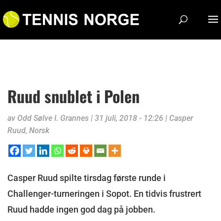
Ruud snublet i Polen
av
Odd Sølve I. Grannes
|
31 juli, 2018 - 12:26
|
Casper
Ruud
,
Norsk
Casper Ruud spilte tirsdag første runde i
Challenger-turneringen i Sopot. En tidvis frustrert
Ruud hadde ingen god dag på jobben.